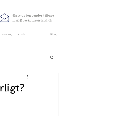
Skriv og jeg vender tilbage
mail@psykologsieland.dk
riser og praktisk
Blog
rligt?