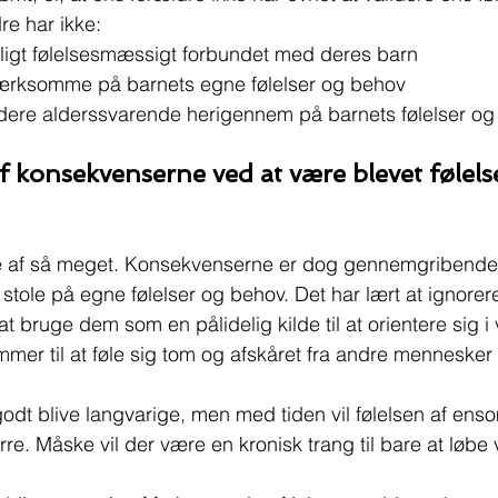
dre har ikke:
eligt følelsesmæssigt forbundet med deres barn
rksomme på barnets egne følelser og behov
dere alderssvarende herigennem på barnets følelser o
f konsekvenserne ved at være blevet følel
e af så meget. Konsekvenserne er dog gennemgribende.
g stole på egne følelser og behov. Det har lært at ignore
at bruge dem som en pålidelig kilde til at orientere sig 
mmer til at føle sig tom og afskåret fra andre menneske
godt blive langvarige, men med tiden vil følelsen af en
ørre. Måske vil der være en kronisk trang til bare at løbe 