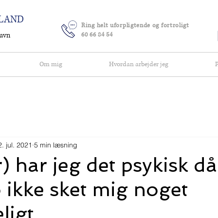
ELAND
Ring helt uforpligtende og fortroligt
havn
60 66 84 54
Om mig
Hvordan arbejder jeg
P
. jul. 2021
5 min læsning
) har jeg det psykisk då
o ikke sket mig noget
igt...