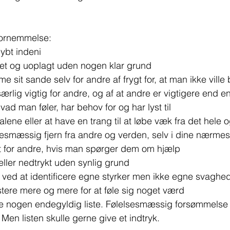
fornemmelse:
ybt indeni
et og uoplagt uden nogen klar grund
e sit sande selv for andre af frygt for, at man ikke ville 
særlig vigtig for andre, og af at andre er vigtigere end e
hvad man føler, har behov for og har lyst til
 alene eller at have en trang til at løbe væk fra det hel
sesmæssig fjern fra andre og verden, selv i dine nærmes
ast for andre, hvis man spørger dem om hjælp
eller nedtrykt uden synlig grund
t ved at identificere egne styrker men ikke egne svaghe
stere mere og mere for at føle sig noget værd
kke nogen endegyldig liste. Følelsesmæssig forsømmelse
 Men listen skulle gerne give et indtryk.