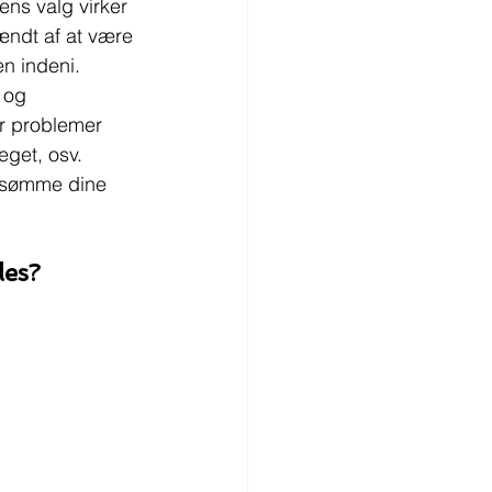
ens valg virker 
ændt af at være 
n indeni.
 og 
år problemer 
eget, osv.
orsømme dine 
les?