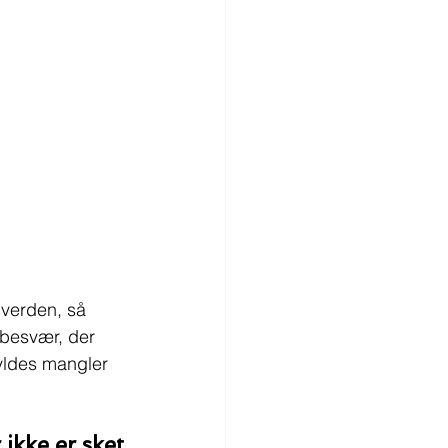
verden, så 
 besvær, der 
yldes mangler 
ikke er sket