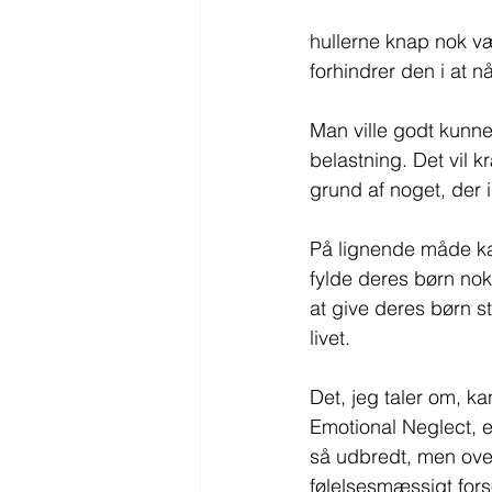
hullerne knap nok væ
forhindrer den i at n
Man ville godt kunn
belastning. Det vil k
grund af noget, der 
På lignende måde ka
fylde deres børn nok
at give deres børn s
livet.
Det, jeg taler om, k
Emotional Neglect, er
så udbredt, men ove
følelsesmæssigt forsø