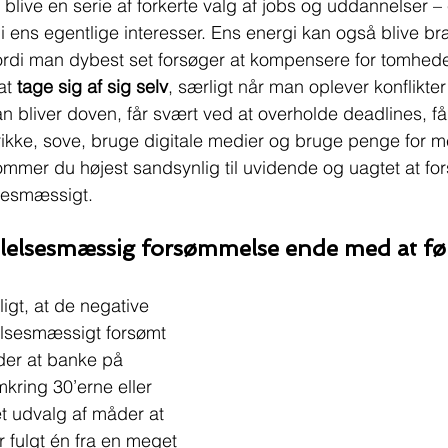
 blive en serie af forkerte valg af jobs og uddannelser – 
bi ens egentlige interesser. Ens energi kan også blive br
fordi man dybest set forsøger at kompensere for tomhede
at 
tage sig af sig selv
, særligt når man oplever konflikter
n bliver doven, får svært ved at overholde deadlines, f
rikke, sove, bruge digitale medier og bruge penge for m
ommer du højest sandsynlig til uvidende og uagtet at f
sesmæssigt.
lelsesmæssig forsømmelse ende med at fø
igt, at de negative 
lelsesmæssigt forsømt 
nder at banke på 
kring 30’erne eller 
t udvalg af måder at 
 fulgt én fra en meget 