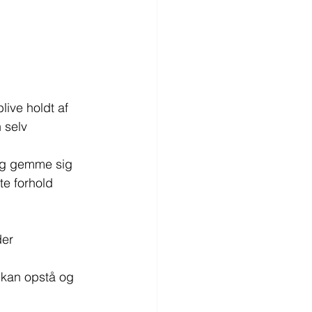
blive holdt af
n selv
e og gemme sig
te forhold
der
 kan opstå og 