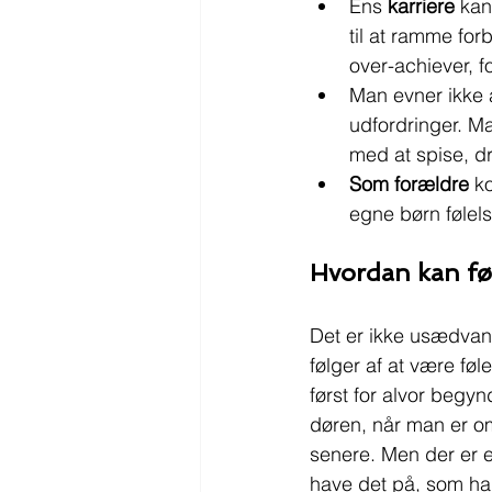
Ens 
karriere
 kan
til at ramme for
over-achiever, 
Man evner ikke 
udfordringer. Ma
med at spise, d
Som forældre
 k
egne børn følel
Hvordan kan fø
Det er ikke usædvanl
følger af at være fø
først for alvor begy
døren, når man er om
senere. Men der er e
have det på, som har