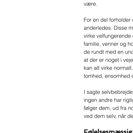
være.
For en del forholder 
anderledes. Disse m
virke velfungerende 
familie, venner og ho
de rundt med en und
at der er noget i ve
kan alt virke normalt
tomhed, ensomhed o
I sagte selvbebrejd
ingen andre har rigt
følger dem, ud fra n
ved dem selv, når de
Følelsesmæssig 