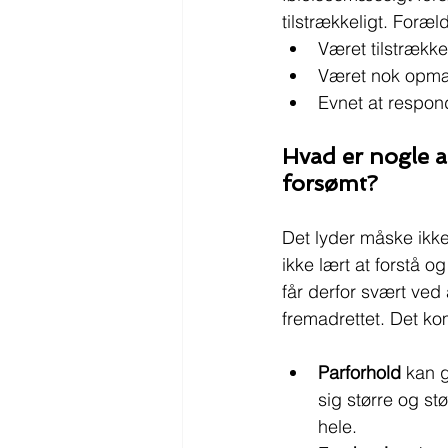
tilstrækkeligt. Foræl
Været tilstrækk
Været nok opmæ
Evnet at respon
Hvad er nogle a
forsømt?
Det lyder måske ikk
ikke lært at forstå o
får derfor svært ved 
fremadrettet. Det ko
Parforhold
 kan 
sig større og st
hele.