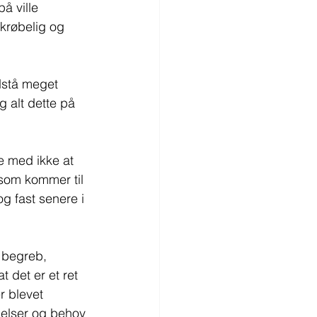
å ville 
krøbelig og 
dstå meget 
g alt dette på 
 med ikke at 
som kommer til 
g fast senere i 
e begreb, 
t det er et ret 
r blevet 
ølelser og behov 