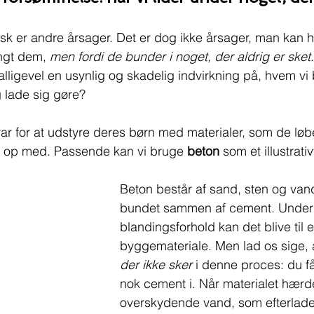
tisk er andre årsager. Det er dog ikke årsager, man kan h
ngt dem, 
men fordi de bunder i noget, der aldrig er sket
 alligevel en usynlig og skadelig indvirkning på, hvem vi b
 lade sig gøre?
ar for at udstyre deres børn med materialer, som de lø
v op med. Passende kan vi bruge 
beton
 som et illustrat
Beton består af sand, sten og vand
bundet sammen af cement. Under 
blandingsforhold kan det blive til e
byggemateriale. Men lad os sige, a
der ikke sker 
i denne proces: du få
nok cement i. Når materialet hærde
overskydende vand, som efterlader 