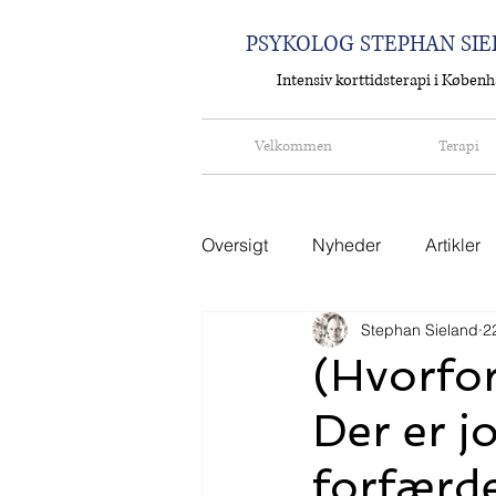
PSYKOLOG STEPHAN SI
Intensiv korttidsterapi i Køben
Velkommen
Terapi
Oversigt
Nyheder
Artikler
Stephan Sieland
22
(Hvorfor
Der er j
forfærdel