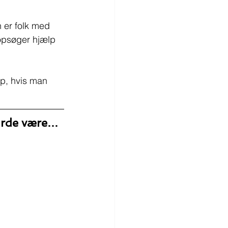
 er folk med 
opsøger hjælp 
p, hvis man 
burde være…