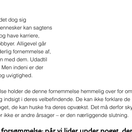
det dog sig 
ennesker kan sagtens 
og have karriere, 
bbyer. Alligevel går 
erlig fornemmelse af, 
jen med dem. Udadtil 
. Men indeni er der 
g uvigtighed.
else holder de denne fornemmelse hemmelig over for om
ig indsigt i deres velbefindende. De kan ikke forklare de
oget, de kan huske fra deres opvækst. Det må derfor sk
r ikke er andre årsager – er den nærliggende slutning.
forsømmelse: når vi lider under noget, der 