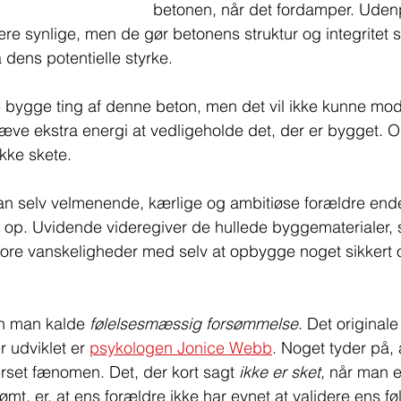
betonen, når det fordamper. Udenp
re synlige, men de gør betonens struktur og integritet s
å dens potentielle styrke.
e bygge ting af denne beton, men det vil ikke kunne mo
ræve ekstra energi at vedligeholde det, der er bygget. O
ikke skete.
n selv velmenende, kærlige og ambitiøse forældre ende
 op. Uvidende videregiver de hullede byggematerialer, 
tore vanskeligheder med selv at opbygge noget sikkert o
an man kalde 
følelsesmæssig forsømmelse
. Det original
 udviklet er 
psykologen Jonice Webb
. Noget tyder på, a
rset fænomen. Det, der kort sagt
 ikke er sket, 
når man e
mt, er, at ens forældre ikke har evnet at validere ens f