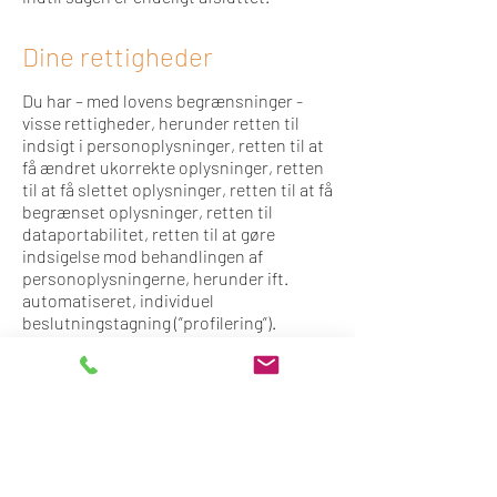
Dine rettigheder
Du har – med lovens begrænsninger -
visse rettigheder, herunder retten til
indsigt i personoplysninger, retten til at
få ændret ukorrekte oplysninger, retten
til at få slettet oplysninger, retten til at få
begrænset oplysninger, retten til
dataportabilitet, retten til at gøre
indsigelse mod behandlingen af
personoplysningerne, herunder ift.
automatiseret, individuel
beslutningstagning (”profilering”).
I forhold til sletning er denne rettighed
dog modificeret af Bekendtgørelse om
psykologers pligt at føre ordner
optegnelse, som bestemmer, at der ikke
må ske sletning i patientjournaler, men
alene rettelse, tilføjelse.