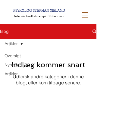
PSYKOLOG STEPHAN SIELAND
Intensiv korttidsterapi i København
Blog
Artikler
Oversigt
Indlæg kommer snart
Nyheder
Artikler
Udforsk andre kategorier i denne
blog, eller kom tilbage senere.
Faste åbningstider
Mandag kl.
16.30-20.30
Tirsdag kl.
16.30-20.30
Søndag kl. 10.00-14
.30